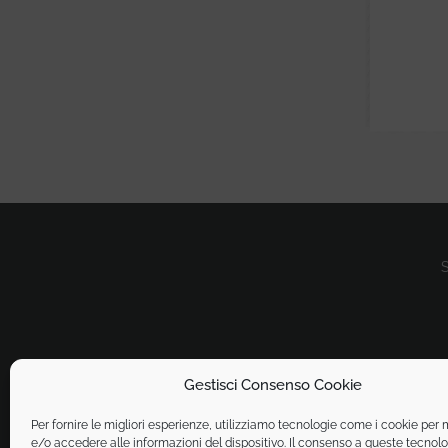
S
Gestisci Consenso Cookie
Per fornire le migliori esperienze, utilizziamo tecnologie come i cookie pe
e/o accedere alle informazioni del dispositivo. Il consenso a queste tecnolo