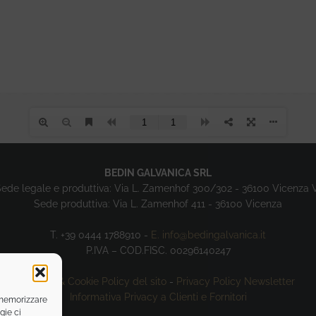
BEDIN GALVANICA SRL
ede legale e produttiva: Via L. Zamenhof 300/302 - 36100 Vicenza 
Sede produttiva: Via L. Zamenhof 411 - 36100 Vicenza
T. +39 0444 1788910 -
E. info@bedingalvanica.it
P.IVA – COD.FISC. 00296140247
Privacy & Cookie Policy del sito
-
Privacy Policy Newsletter
Informativa Privacy a Clienti e Fornitori
r memorizzare
gie ci