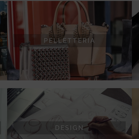
PELLETTERIA
PELLETTERIA
Chiusure, fibbie, cerniere, catene, placche,
occhielli. Ogni accessorio può diventare un
dettaglio prezioso.
DESIGN
Che si tratti di design di un oggetto hi-tech, di un
DESIGN
componente dell’automotive o del cappuccio di
un profumo, i nostri trattamenti galvanici