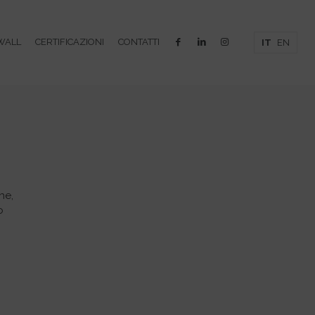
WALL
CERTIFICAZIONI
CONTATTI
IT
EN
he,
o