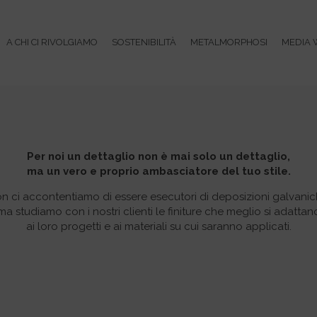
A CHI CI RIVOLGIAMO
SOSTENIBILITÀ
METALMORPHOSI
MEDIA 
Per noi un dettaglio non è mai solo un dettaglio,
ma un vero e proprio ambasciatore del tuo stile.
n ci accontentiamo di essere esecutori di deposizioni galvanic
ma studiamo con i nostri clienti le finiture che meglio si adattan
ai loro progetti e ai materiali su cui saranno applicati.