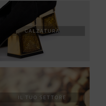
CALZATURA
CALZATURA
Occhielli, chiusure, ganci e particolari metallici per
calzature.
IL TUO SETTORE
In oltre 50 anni di attività abbiamo applicato
IL TUO SETTORE
finiture galvaniche preziose a svariate tipologie di