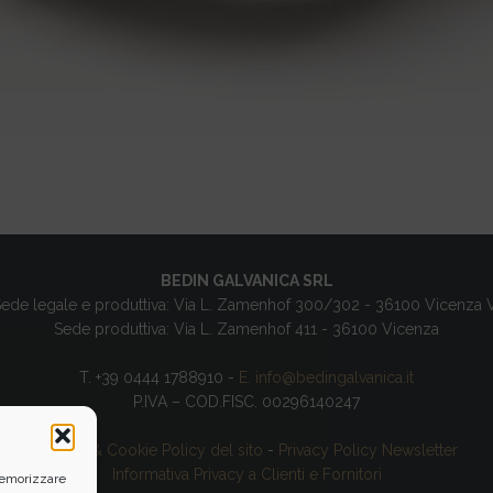
BEDIN GALVANICA SRL
ede legale e produttiva: Via L. Zamenhof 300/302 - 36100 Vicenza 
Sede produttiva: Via L. Zamenhof 411 - 36100 Vicenza
T. +39 0444 1788910 -
E. info@bedingalvanica.it
P.IVA – COD.FISC. 00296140247
Privacy & Cookie Policy del sito
-
Privacy Policy Newsletter
Informativa Privacy a Clienti e Fornitori
 memorizzare