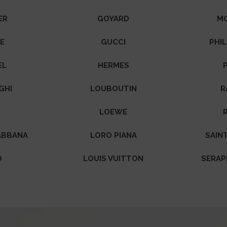
ER
GOYARD
M
NE
GUCCI
PHIL
EL
HERMES
GHI
LOUBOUTIN
R
R
LOEWE
ABBANA
LORO PIANA
SAIN
O
LOUIS VUITTON
SERAP