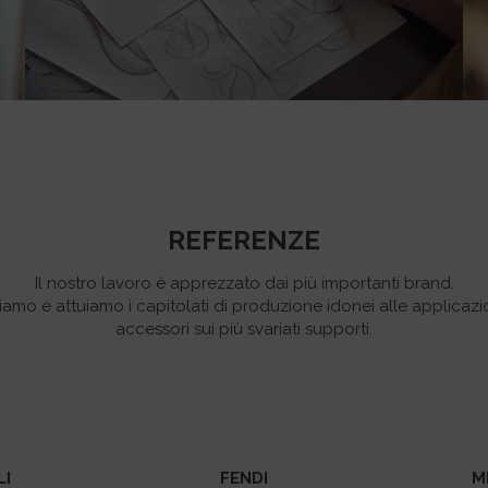
contribuiscono all’estetica, esaltano l’esperienza
tattile.
REFERENZE
Il nostro lavoro è apprezzato dai più importanti brand.
mo e attuiamo i capitolati di produzione idonei alle applicazi
accessori sui più svariati supporti.
LI
FENDI
M