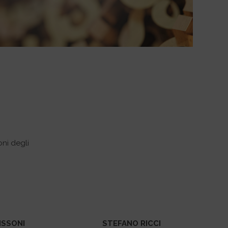
prodotti. Per questo siamo pronti a considerare
ogni singola richiesta. Raccontaci la tua.
oni degli
ISSONI
STEFANO RICCI