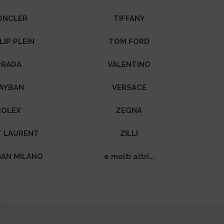
ONCLER
TIFFANY
LIP PLEIN
TOM FORD
PRADA
VALENTINO
AYBAN
VERSACE
ROLEX
ZEGNA
T LAURENT
ZILLI
IAN MILANO
e molti altri…