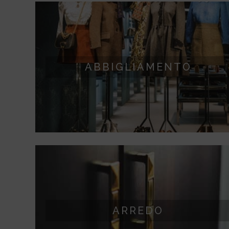
ABBIGLIAMENTO
ABBIGLIAMENTO
Bottoni, cursori, tiretti, targhette e tutto ciò che
serve a valorizzare un capo d’abbigliamento.
ARREDO
ARREDO
Elementi metallici di lusso per un arredo esclusivo