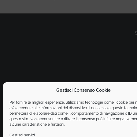
S
Gestisci Consenso Cookie
Per fornire le migliori esperienze, utilizziamo tecnologie come i cookie pe
e/o accedere alle informazioni del dispositivo. Il consenso a queste tecnolo
permetterà di elaborare dati come il comportamento di navigazione o ID un
questo sito. Non acconsentire o ritirare il consenso può influire negativame
alcune caratteristiche e funzioni.
Gestisci servizi