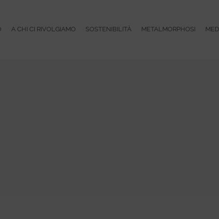
O
A CHI CI RIVOLGIAMO
SOSTENIBILITÀ
METALMORPHOSI
MED