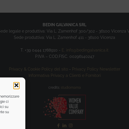
BEDIN GALVANICA SRL
ede legale e produttiva: Via L. Zamenhof 300/302 - 36100 Vicenza 
Sede produttiva: Via L. Zamenhof 411 - 36100 Vicenza
T. +39 0444 1788910 -
E. info@bedingalvanica.it
P.IVA – COD.FISC. 00296140247
Privacy & Cookie Policy del sito
-
Privacy Policy Newsletter
Informativa Privacy a Clienti e Fornitori
credits:
studiomama
r memorizzare
gie ci
ici su
nte su