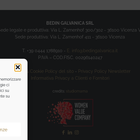
BEDIN GALVANICA SRL
ede legale e produttiva: Via L. Zamenhof 300/302 - 36100 Vicenza 
Sede produttiva: Via L. Zamenhof 411 - 36100 Vicenza
T. +39 0444 1788910 -
E. info@bedingalvanica.it
P.IVA – COD.FISC. 00296140247
Privacy & Cookie Policy del sito
-
Privacy Policy Newsletter
Informativa Privacy a Clienti e Fornitori
r memorizzare
gie ci
ici su
credits:
studiomama
nte su
enze