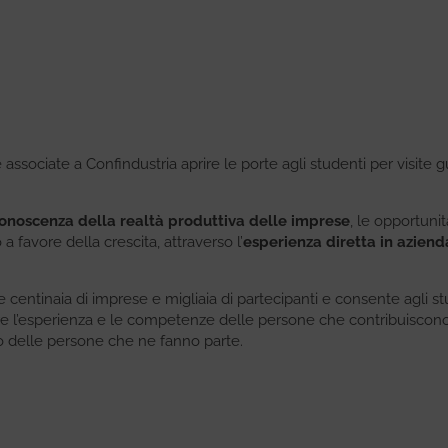
associate a Confindustria aprire le porte agli studenti per visite g
conoscenza della realtà produttiva delle imprese
, le opportuni
a favore della crescita, attraverso l’
esperienza diretta in aziend
lge centinaia di imprese e migliaia di partecipanti e consente agli st
ere l’esperienza e le competenze delle persone che contribuiscon
no delle persone che ne fanno parte.