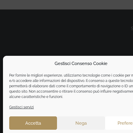
S
Gestisci Consenso Cookie
Per fornire le migliori esperienze, utilizziamo tecnologie come i cookie pe
e/o accedere alle informazioni del dispositivo. Il consenso a queste tecnolo
permetterà di elaborare dati come il comportamento di navigazione o ID un
questo sito. Non acconsentire o ritirare il consenso può influire negativame
alcune caratteristiche e funzioni.
Gestisci servizi
Accetta
Nega
Prefer