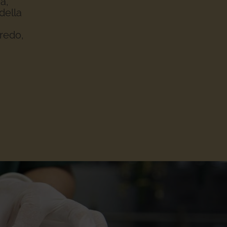
a,
della
rredo,