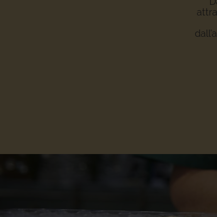
D
attr
dall’