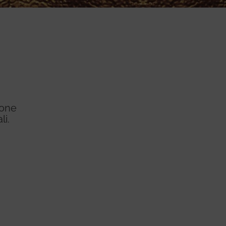
ione
li.