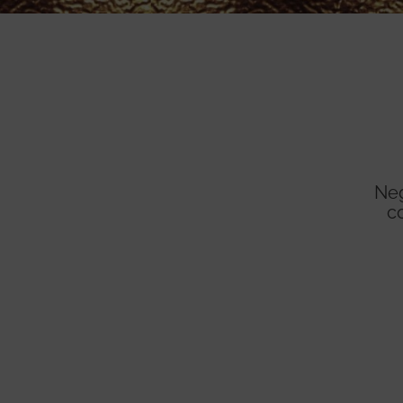
Neg
co