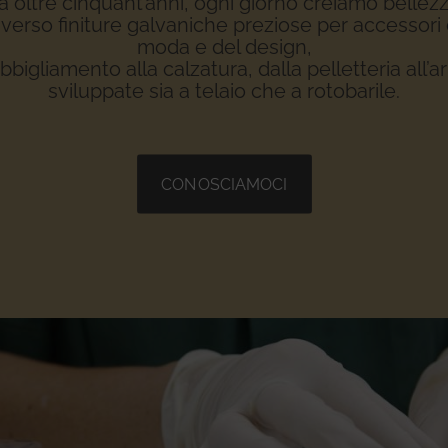
a oltre cinquant’anni, ogni giorno creiamo bellezz
averso finiture galvaniche preziose per accessori 
moda e del design,
abbigliamento alla calzatura, dalla pelletteria all’a
sviluppate sia a telaio che a rotobarile.
CONOSCIAMOCI