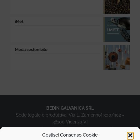
iMet
Moda sostenibile
BEDIN GALVANICA SRL
Sede legale e produttiva: Via L. Zamenhof 300/302 -
36100 Vicenza VI
Sede produttiva: Via L. Zamenhof 411 - 36100 Vicenza
Gestisci Consenso Cookie